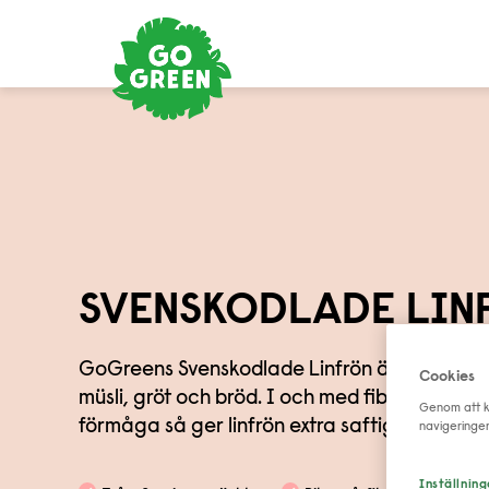
SVENSKODLADE LIN
GoGreens Svenskodlade Linfrön är goda och 
Cookies
müsli, gröt och bröd. I och med fibrernas spe
Genom att kl
förmåga så ger linfrön extra saftiga bröd. ​
navigeringe
Inställning