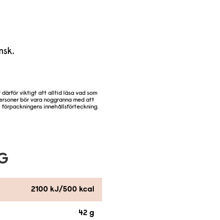
msk.
ärför viktigt att alltid läsa vad som
 personer bör vara noggranna med att
 i förpackningens innehållsförteckning.
 G
2100 kJ/500 kcal
42 g