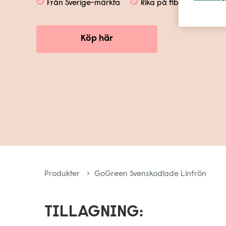
Från Sverige-märkta
Rika på fiber och järn
Köp här
Produkter
GoGreen Svenskodlade Linfrön
TILLAGNING: