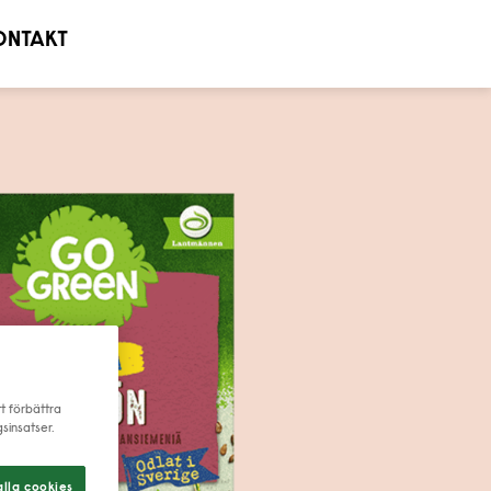
ONTAKT
tt förbättra
sinsatser.
lla cookies