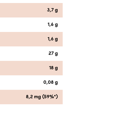
3,7 g
1,6 g
1,6 g
27 g
18 g
0,08 g
8,2 mg (59%*)