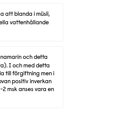
 att blanda i müsli,
ella vattenhållande
 linamarin och detta
yra). I och med detta
 till förgiftning men i
ovan positiv inverkan
1-2 msk anses vara en