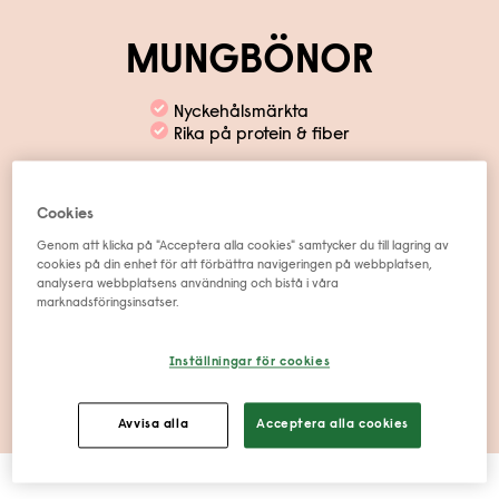
MUNGBÖNOR
Nyckehålsmärkta
Rika på protein & fiber
GoGreen Mungbönor passar perfekt i dina
Cookies
vegobiffar, i fritters, i grytan eller som tillbehör till
Genom att klicka på "Acceptera alla cookies" samtycker du till lagring av
salladen. Mungbönorna är vackert gröna och
cookies på din enhet för att förbättra navigeringen på webbplatsen,
populära att grodda.
analysera webbplatsens användning och bistå i våra
marknadsföringsinsatser.
Inställningar för cookies
Köp här
Avvisa alla
Acceptera alla cookies