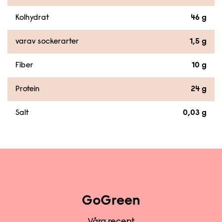
Kolhydrat
46 g
varav sockerarter
1,5 g
Fiber
10 g
Protein
24 g
Salt
0,03 g
GoGreen