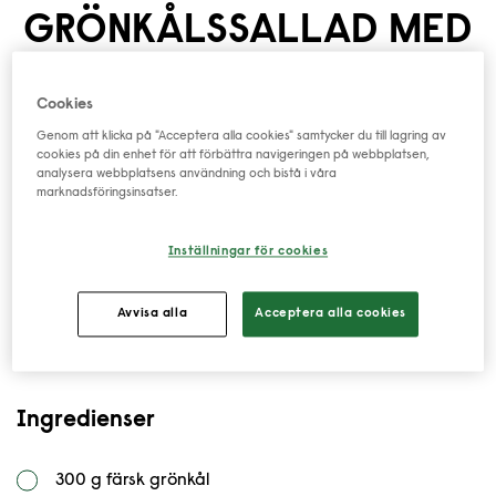
GRÖNKÅLSSALLAD
MED
KIDNEYBÖNOR OCH
Cookies
SESAMDRESSING
Genom att klicka på "Acceptera alla cookies" samtycker du till lagring av
cookies på din enhet för att förbättra navigeringen på webbplatsen,
analysera webbplatsens användning och bistå i våra
En modern sallad med asiatisk touch av sesamolja, lime
marknadsföringsinsatser.
och ingefära. Perfekt som förrätt eller som tillbehör till
nudlar eller grillat!
Inställningar för cookies
Tillagningstid
Receptet ger:
Avvisa alla
Acceptera alla cookies
15 MINUTER
4 PORTIONER
Ingredienser
300 g färsk grönkål