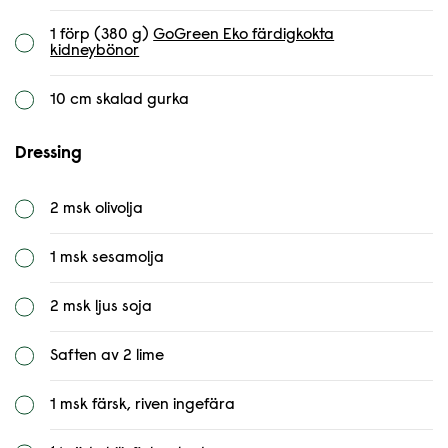
1 förp (380 g)
GoGreen Eko färdigkokta
kidneybönor
10 cm skalad gurka
Dressing
2 msk olivolja
1 msk sesamolja
2 msk ljus soja
Saften av 2 lime
1 msk färsk, riven ingefära