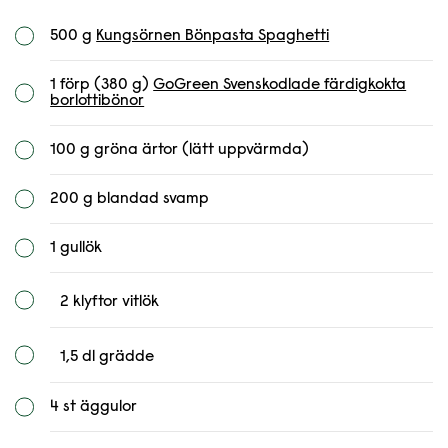
500 g
Kungsörnen Bönpasta Spaghetti
1 förp (380 g)
GoGreen Svenskodlade färdigkokta
borlottibönor
100 g gröna ärtor (lätt uppvärmda)
200 g blandad svamp
1 gullök
2 klyftor vitlök
1,5 dl grädde
4 st äggulor