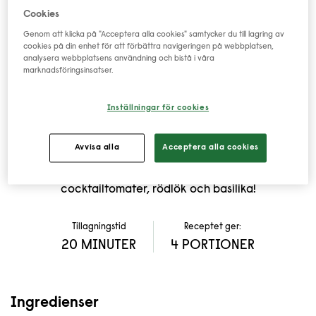
VEGETARISK PASTA
Cookies
Genom att klicka på "Acceptera alla cookies" samtycker du till lagring av
CARBONARA
MED
cookies på din enhet för att förbättra navigeringen på webbplatsen,
analysera webbplatsens användning och bistå i våra
marknadsföringsinsatser.
SVAMP OCH BÖNOR
Inställningar för cookies
Vår vegetariska pasta carbonara får en härlig
umamismak av färsk svamp istället från kött. Lägg till
Avvisa alla
Acceptera alla cookies
våra svenska borlottibönor, och vips har du en
Carbönara!
Servera gärna med en sallad på
cocktailtomater, rödlök och basilika!
Tillagningstid
Receptet ger:
20 MINUTER
4 PORTIONER
Ingredienser