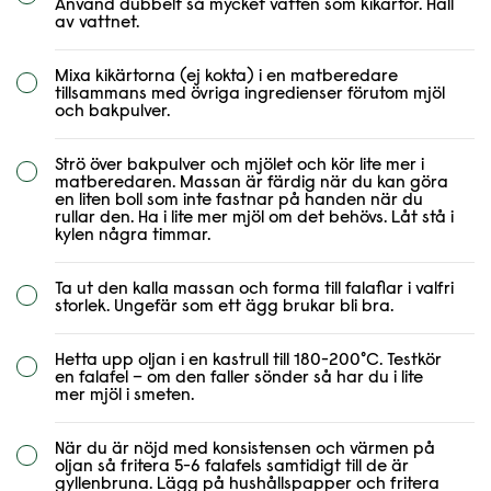
Använd dubbelt så mycket vatten som kikärtor. Häll
av vattnet.
Mixa kikärtorna (ej kokta) i en matberedare
tillsammans med övriga ingredienser förutom mjöl
och bakpulver.
Strö över bakpulver och mjölet och kör lite mer i
matberedaren. Massan är färdig när du kan göra
en liten boll som inte fastnar på handen när du
rullar den. Ha i lite mer mjöl om det behövs. Låt stå i
kylen några timmar.
Ta ut den kalla massan och forma till falaflar i valfri
storlek. Ungefär som ett ägg brukar bli bra.
Hetta upp oljan i en kastrull till 180-200°C. Testkör
en falafel – om den faller sönder så har du i lite
mer mjöl i smeten.
När du är nöjd med konsistensen och värmen på
oljan så fritera 5-6 falafels samtidigt till de är
gyllenbruna. Lägg på hushållspapper och fritera