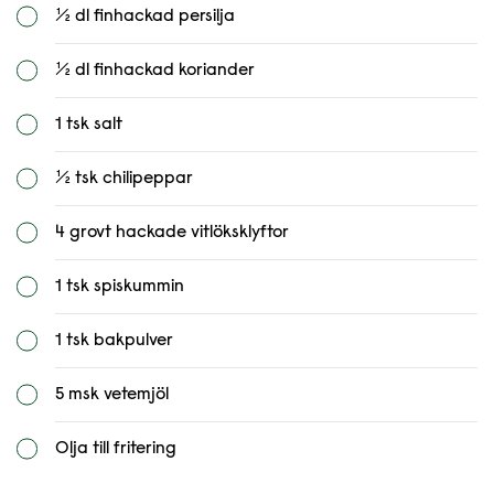
½ dl finhackad persilja
½ dl finhackad koriander
1 tsk salt
½ tsk chilipeppar
4 grovt hackade vitlöksklyftor
1 tsk spiskummin
1 tsk bakpulver
5 msk vetemjöl
Olja till fritering