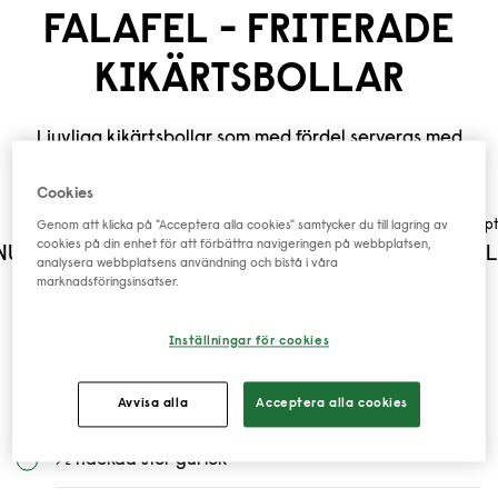
FALAFEL
- FRITERADE
KIKÄRTSBOLLAR
Ljuvliga kikärtsbollar som med fördel serveras med
tomat & paprikasallad, och en läcker tabbouleh.
Cookies
Tillagningstid
Recept
Genom att klicka på "Acceptera alla cookies" samtycker du till lagring av
cookies på din enhet för att förbättra navigeringen på webbplatsen,
NUTER + BLÖTLÄGGNING ÖVER NATTEN
20 FA
analysera webbplatsens användning och bistå i våra
marknadsföringsinsatser.
Ingredienser
Inställningar för cookies
2,5 dl
GoGreen Kikärter (torra)
Avvisa alla
Acceptera alla cookies
½ hackad stor gul lök