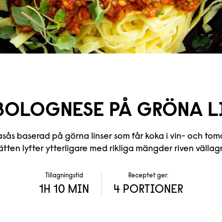
BOLOGNESE
PÅ GRÖNA L
tasås baserad på görna linser som får koka i vin- och to
ätten lyfter ytterligare med rikliga mängder riven vällagr
Tillagningstid
Receptet ger:
1H 10 MIN
4 PORTIONER