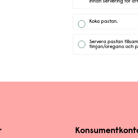
innan servering för att
Koka pastan.
Servera pastan tillsa
timjan/oregano och pa
r
Konsumentkont