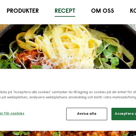
PRODUKTER
RECEPT
OM OSS
K
icka på "Acceptera alla cookies" samtycker du till lagring av cookies på din enhet för a
n på webbplatsen, analysera webbplatsens användning och bistå i våra marknadsföring
ar för cookies
Avvisa alla
Acceptera a