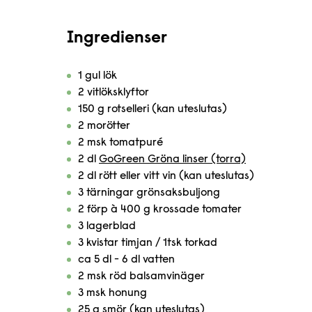
Ingredienser
1 gul lök
2 vitlöksklyftor
150 g rotselleri (kan uteslutas)
2 morötter
2 msk tomatpuré
2 dl
GoGreen Gröna linser (torra)
2 dl rött eller vitt vin (kan uteslutas)
3 tärningar grönsaksbuljong
2 förp à 400 g krossade tomater
3 lagerblad
3 kvistar timjan / 1tsk torkad
ca 5 dl - 6 dl vatten
2 msk röd balsamvinäger
3 msk honung
25 g smör (kan uteslutas)