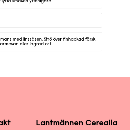
 lyfta smaken ytterligare.
mmans med linssåsen. Strö över finhackad färsk
rmesan eller lagrad ost.
akt
Lantmännen Cerealia