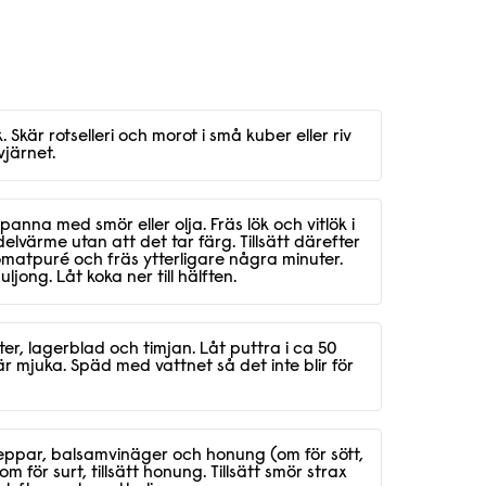
. Skär rotselleri och morot i små kuber eller riv
vjärnet.
panna med smör eller olja. Fräs lök och vitlök i
lvärme utan att det tar färg. Tillsätt därefter
tomatpuré och fräs ytterligare några minuter.
buljong. Låt koka ner till hälften.
ter, lagerblad och timjan. Låt puttra i ca 50
na är mjuka. Späd med vattnet så det inte blir för
eppar, balsamvinäger och honung (om för sött,
 om för surt, tillsätt honung. Tillsätt smör strax