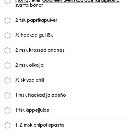
(torra)
eller
GoGreen Svenskodlade färdigkokta
svarta bönor
2 tsk paprikapulver
½ hackad gul lök
2 msk krossad ananas
2 msk olivolja
½ skivad chili
1 msk hackad jalapeño
1 tsk äppeljuice
1–2 msk chipotlepasta