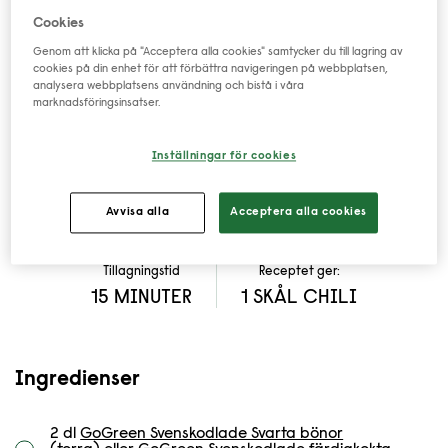
BÖNCHILI
PÅ SVARTA
Cookies
Genom att klicka på "Acceptera alla cookies" samtycker du till lagring av
BÖNOR MED HET OCH
cookies på din enhet för att förbättra navigeringen på webbplatsen,
analysera webbplatsens användning och bistå i våra
marknadsföringsinsatser.
RÖKIG SMAK
Inställningar för cookies
Behöver du lite extra hetta i livet? Den här bönchilin
ger dig det och lite till, och balanserar upp med en
Avvisa alla
Acceptera alla cookies
fruktig sötma av ananas. Perfekt som dipp!
Tillagningstid
Receptet ger:
15 MINUTER
1 SKÅL CHILI
Ingredienser
2 dl
GoGreen Svenskodlade Svarta bönor