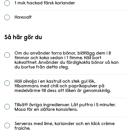
1 msk hackad färsk koriander
Havssalt
Så här gör du
Om du använder torra bönor, blötlägg dem i 8
timmar och koka sedan i 1 timme. Häll bort
kokvattnet. Använder du färdigkokta bönor så kan
du bortse från detta steg.
Häll olivolja i en kastrull och stek gul lök,
tillsammans med chili och paprikapulver på
medelvärme till dess att löken är genomskinlig.
Tillsätt övriga ingredienser. Låt puttra i 5 minuter.
Mosa för en slätare konsistens.
Serveras med lime, koriander och en klick crème
fraiche.